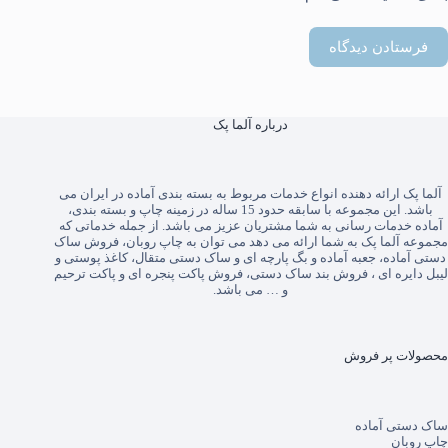
فرستادن دیدگاه
درباره آلما پک
آلما پک
ارائه دهنده انواع خدمات مربوط به بسته بندی آماده در ایران می
باشد. این مجموعه با سابقه حدود 15 ساله در زمینه چاپ و بسته بندی،
آماده خدمات رسانی به شما مشتریان عزیز می باشد. از جمله خدماتی که
مجموعه آلما پک به شما ارائه می دهد می توان به
چاپ روبان
،
فروش ساک
دستی آماده
،
جعبه آماده
و
بگ پارچه ای
و
ساک دستی متقال
،
کاغذ پوستی
و
لیبل دایره ای
،
فروش بند ساک دستی
،
فروش پاکت پنجره ای
و
پاکت ترحیم
و … می باشد.
محصولات پر فروش
ساک دستی آماده
چاپ روبان