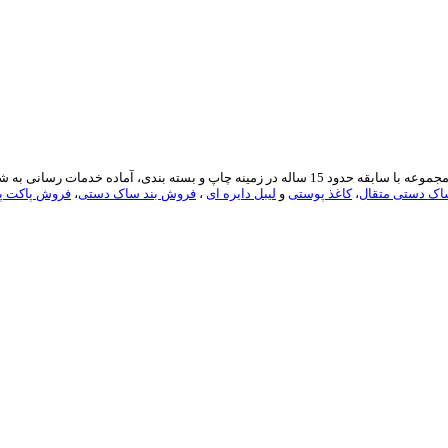
ارائه دهنده انواع خدمات مربوط به بسته بندی آماده در ایران می باشد. این مجموعه با سابقه حدود 5
ک دستی متقال
،
کاغذ پوستی
و
لیبل دایره ای
،
فروش بند ساک دستی
،
فروش پاکت پن