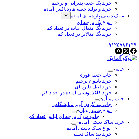
خرید پک جعبه پذیرایی و ترحیم
خرید و تولید جعبه هاردباکس آماده
ساک دستی پارچه ای آماده
انواع بگ پارچه ای
خرید بگ متقال آماده در تعداد کم
خرید بگ متالایز در تعداد کم
۰۹۱۲۵۷۸۶۱۳۹
خانه
چاپ جعبه فوری
خرید نایلون ترحیم
خرید لیبل دایره ای
خرید کاغذ پوستی آماده در تعداد کم
چاپ روبان
چاپ بند گردن آویز نمایشگاهی
انواع چاپ روبان
چاپ مارک پارچه ای لباس تعداد کم
خرید ساک دستی آماده
انواع ساک دستی آماده
خرید بند ساک دستی