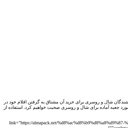
شندگان شال و روسری برای خرید آن مشتاق به گرفتن اقلام خود در
 مورد جعبه آماده برای شال و روسری صحبت خواهیم کرد. استفاده از
link=”https://almapack.net/%d8%ac%d8%b9%d8%a8%d9%87-%d8%a2%d9%85%d=””
color=