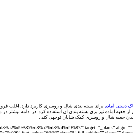
ک دستی آماده
برای بسته بندی شال و روسری کاربرد دارد. اغلب فرو
 جعبه آماده نیز بری بسته بندی آن استفاده کرد. در ادامه بیشتر در
ر شدن جعبه شال و روسری کمک شایان توجهی کند .
ه آماده” 8%a7%d8%af%d9%87/” target=”_blank” align=”” icon=”” icon_position
”#70c099″ font_color=”#ffffff” size=”5″ full_width=”” class=”” download