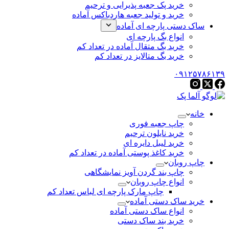
خرید پک جعبه پذیرایی و ترحیم
خرید و تولید جعبه هاردباکس آماده
ساک دستی پارچه ای آماده
انواع بگ پارچه ای
خرید بگ متقال آماده در تعداد کم
خرید بگ متالایز در تعداد کم
۰۹۱۲۵۷۸۶۱۳۹
خانه
چاپ جعبه فوری
خرید نایلون ترحیم
خرید لیبل دایره ای
خرید کاغذ پوستی آماده در تعداد کم
چاپ روبان
چاپ بند گردن آویز نمایشگاهی
انواع چاپ روبان
چاپ مارک پارچه ای لباس تعداد کم
خرید ساک دستی آماده
انواع ساک دستی آماده
خرید بند ساک دستی