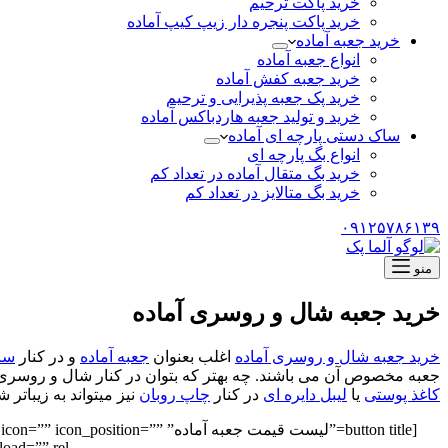
خرید پاکت ترحیم
خرید پاکت پنجره دار زیپ کیپ آماده
خرید جعبه آماده
انواع جعبه آماده
خرید جعبه کفش آماده
خرید پک جعبه پذیرایی و ترحیم
خرید و تولید جعبه هاردباکس آماده
ساک دستی پارچه ای آماده
انواع بگ پارچه ای
خرید بگ متقال آماده در تعداد کم
خرید بگ متالایز در تعداد کم
۰۹۱۲۵۷۸۶۱۳۹
منو
خرید جعبه شال و روسری آماده
خرید جعبه شال و روسری آماده
اغلب بعنوان
جعبه آماده
و در کنار
سا
جعبه مخصوص آن می باشند. چه بهتر که بتوان در کنار شال و روسری از
کاغذ پوستی
یا
لیبل دایره ای
در کنار
چاپ روبان
نیز میتواند به زیبات
[button title=”لیست قیمت جعب
=”” rel=””]