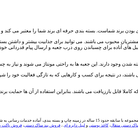
بودن برند شماست. بسته بندی حرفه ای برند شما را معتبر می کند و ا
ریان محبوب می باشند. می توانید برای جذابیت بیشتر و داشتن بسته بن
یبل های آناده برای چسباندن روی درب جعبه و ارسال پیام قدردانی خود ا
 شدن وجود دارند. این جعبه ها به راحتی مونتاژ می شوند و نیاز به چ
باشند، در نتیجه برای کسب و کارهایی که به تازگی فعالیت خود را ش
ه کاملا قابل باززیافت می باشند. بنابراین استفاده از آن ها حمایت 
ارائه دهنده انواع خدمات مربوط به بسته بندی آماده در ایران می باشد. این مجموعه با سابقه حدود 5
ک دستی متقال
،
کاغذ پوستی
و
لیبل دایره ای
،
فروش بند ساک دستی
،
فروش پاکت پن