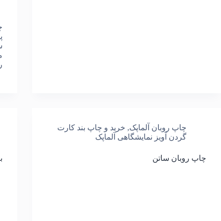
چ
پ
س
م
ر
چاپ روبان آلماپک
,
خرید و چاپ بند کارت
گردن آویز نمایشگاهی آلماپک
چاپ روبان ساتن
ب