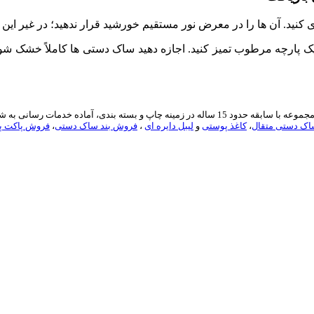
د. آن‌ ها را در معرض نور مستقیم خورشید قرار ندهید؛ در غیر این
ک پارچه مرطوب تمیز کنید. اجازه دهید ساک دستی ‌ها کاملاً خشک شوند 
ارائه دهنده انواع خدمات مربوط به بسته بندی آماده در ایران می باشد. این مجموعه با سابقه حدود 5
ک دستی متقال
،
کاغذ پوستی
و
لیبل دایره ای
،
فروش بند ساک دستی
،
فروش پاکت پن