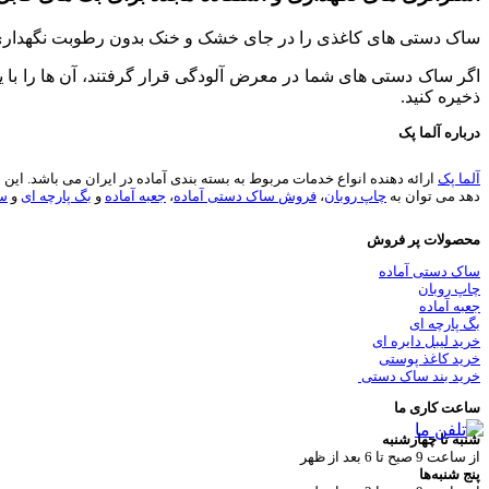
ساک دستی های کاغذی را در جای خشک و خنک بدون رطوبت نگهداری کنی
اگر ساک دستی ‌های شما در معرض آلودگی قرار گرفتند، آن ‌ها را با ی
ذخیره کنید.
درباره آلما پک
آلما پک
دهد می توان به
چاپ روبان
،
فروش ساک دستی آماده
،
جعبه آماده
و
بگ پارچه ای
و
سا
محصولات پر فروش
ساک دستی آماده
چاپ روبان
جعبه آماده
بگ پارچه ای
خرید لیبل دایره ای
خرید کاغذ پوستی
خرید بند ساک دستی
ساعت کاری ما
شنبه تا چهارشنبه
از ساعت 9 صبح تا 6 بعد از ظهر
پنج شنبه‌ها