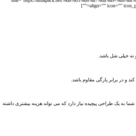
link=”https://almapack.net/%d8%b3%d8%a7%da%a9-%d8%af%d8%b3%d8%aa%d”
align=”” icon=”” icon_p
و نه خیلی شل باشد.
د و در برابر پارگی مقاوم باشد.
شما به یک طراحی پیچیده نیاز دارد که می ‌تواند هزینه بیشتری داشته