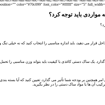
 قیمت ساک دستی آماده” b%8c-%d8%a2%d9%85%d8%a7%d8%af%d9%87/” target=”_blank
osition=”” color=”#70c099″ font_color=”#ffffff” size=”5″ full_width=””
ه مواردی باید توجه کرد؟
ل قرار می ‌دهید، باید اندازه مناسبی را انتخاب کنید که نه خیلی تنگ 
ارد. یک ساک دستی کاغذی با کیفیت باید بتواند وزن مناسبی را تحمل کن
همچنین بر بودجه شما تأثیر می ‌گذارد. تعیین کنید که آیا بسته ‌بندی 
یب آن‌ ها با مواد ساک دستی را در نظر بگیرید.