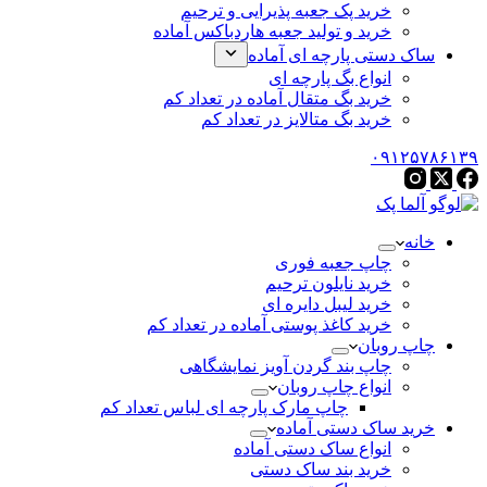
خرید پک جعبه پذیرایی و ترحیم
خرید و تولید جعبه هاردباکس آماده
ساک دستی پارچه ای آماده
انواع بگ پارچه ای
خرید بگ متقال آماده در تعداد کم
خرید بگ متالایز در تعداد کم
۰۹۱۲۵۷۸۶۱۳۹
خانه
چاپ جعبه فوری
خرید نایلون ترحیم
خرید لیبل دایره ای
خرید کاغذ پوستی آماده در تعداد کم
چاپ روبان
چاپ بند گردن آویز نمایشگاهی
انواع چاپ روبان
چاپ مارک پارچه ای لباس تعداد کم
خرید ساک دستی آماده
انواع ساک دستی آماده
خرید بند ساک دستی