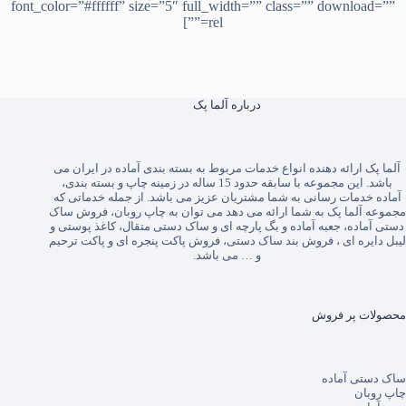
font_color=”#ffffff” size=”5″ full_width=”” class=”” download=””
rel=””]
درباره آلما پک
آلما پک
ارائه دهنده انواع خدمات مربوط به بسته بندی آماده در ایران می
باشد. این مجموعه با سابقه حدود 15 ساله در زمینه چاپ و بسته بندی،
آماده خدمات رسانی به شما مشتریان عزیز می باشد. از جمله خدماتی که
مجموعه آلما پک به شما ارائه می دهد می توان به
چاپ روبان
،
فروش ساک
دستی آماده
،
جعبه آماده
و
بگ پارچه ای
و
ساک دستی متقال
،
کاغذ پوستی
و
لیبل دایره ای
،
فروش بند ساک دستی
،
فروش پاکت پنجره ای
و
پاکت ترحیم
و … می باشد.
محصولات پر فروش
ساک دستی آماده
چاپ روبان