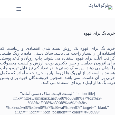
رش
ه
حتوا
خرید بگ برای قهوه
رید بگ برای قهوه
یک روش بسته بندی اقتصادی و زیباست که
ستفاده از آن بسیار راحت می باشد.
ساک دستی آماده
با رنگ طبیعی
رافت اغلب برای قهوه استفاده می شوند.
چاپ روبان
و
کاغذ پوستی
برای افزودن جذابیت و حس لاکچری بودن، ارزش و کیفیت محصولات
را نشان می دهند. این ساک دستی ها در تعداد کم نیز قابل تهیه و چاپ
ستند. با استفاده از این بگ ها لزوما نیاز به خرید
جعبه آماده
که مکمل
خوبی برا آن هاست، نمی باشد. همچنین فروشندگان قهوه برای بستن
درب بگ ها از
لیبل دایره ای
استفاده می کنند.
[button title=”لیست قیمت ساک دستی آماده”
link=”https://almapack.net/%d8%b3%d8%a7%da%a9-
%d8%af%d8%b3%d8%aa%db%8c-
%d8%a2%d9%85%d8%a7%d8%af%d9%87/” target=”_blank”
align=”” icon=”” icon_position=”” color=”#70c099″