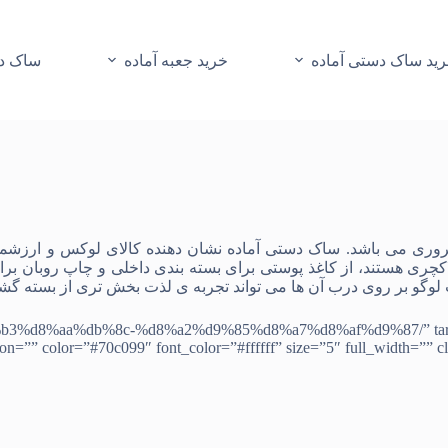
ید ساک دستی آماده
خرید جعبه آماده
ساک دس
روری می باشد.
ساک دستی آماده
نشان دهنده کالای لوکس و ارزشمن
کچری هستند، از
کاغذ پوستی
برای بسته بندی داخلی و
چاپ روبان
برا
لوگو بر روی درب آن ها می تواند تجربه ی لذت بخش تری از بسته گشای
 ساک دستی آماده” c-%d8%a2%d9%85%d8%a7%d8%af%d9%87/” target=”_blank” align
on=”” color=”#70c099″ font_color=”#ffffff” size=”5″ full_width=”” clas