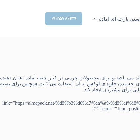
۰۹۱۲۵۷۸۶۱۳۹
تی پارچه ای آماده
د می باشد و برای محصولات چرمی در کنار
جعبه آماده
نشان دهنده
ی بخشیدن جلوه ی لوکس به آن استفاده می کنند. همچنین برای بسته
ی برای مشتریان ایجاد کند.
link=”https://almapack.net/%d8%b3%d8%a7%da%a9-%d8%af%d8%b3%d8%aa%db%8=””
icon=”” icon_positi