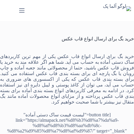
رش
ه
حتوا
خرید بگ برای ارسال انواع قاب عکس
رید بگ برای ارسال انواع قاب عکس
یکی از مهم ترین کاربردهای
اک دستی آماده
به حساب می آید. شما هم اگر علاقه مند به خرید یا
روش قاب عکس باشید، حتما از محصولاتی مانند
جعبه آماده
و
چاپ
وبان
یا
بگ پارچه ای
برای بسته بندی قاب عکس استفاده می کنید.
برای بسته بندی قاب عکس که یکی از اکسسوری های ضروری به
ساب می آید، می توان از
کاغذ پوستی
و
لیبل دایره ای
نیز استفاده
کرد. در ادامه به معرفی کاربردهای انواع بسته بندی آماده برای بسته
بندی قاب عکس پرداخته و از مزایای انواع محصولات آماده مانند بگ
متقال نیز بیشتر با شما صحبت خواهیم کرد.
[button title=”لیست قیمت ساک دستی آماده”
link=”https://almapack.net/%d8%b3%d8%a7%da%a9-
%d8%af%d8%b3%d8%aa%db%8c-
%d8%a2%d9%85%d8%a7%d8%af%d9%87/” target=”_blank”