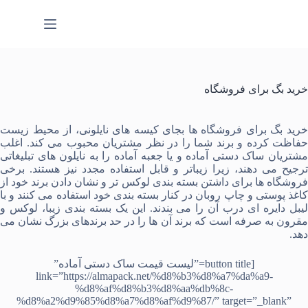
رش
ه
حتوا
خرید بگ برای فروشگاه‌
رید بگ برای فروشگاه‌ ها
بجای کیسه های نایلونی، از محیط زیست
حفاظت کرده و برند شما را در نظر مشتریان محبوب می‌ کند. اغلب
شتریان
ساک دستی آماده
و یا
جعبه آماده
را به نایلون های تبلیغاتی
ترجیح می دهند، زیرا زیباتر و قابل استفاده مجدد نیز هستند. برخی
فروشگاه ها برای داشتن بسته بندی لوکس تر و نشان دادن برند خود از
اغذ پوستی
و
چاپ روبان
در کنار بسته بندی خود استفاده می کنند و با
یبل دایره ای
درب آن را می بندند. این یک بسته بندی زیبا، لوکس و
مقرون به صرفه است که برند آن ها را در حد برندهای بزرگ نشان می
دهد.
[button title=”لیست قیمت ساک دستی آماده”
link=”https://almapack.net/%d8%b3%d8%a7%da%a9-
%d8%af%d8%b3%d8%aa%db%8c-
%d8%a2%d9%85%d8%a7%d8%af%d9%87/” target=”_blank”