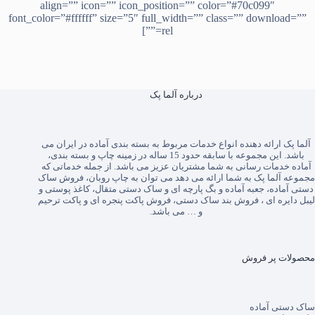
align=”” icon=”” icon_position=”” color=”#70c099″
font_color=”#ffffff” size=”5″ full_width=”” class=”” download=””
rel=””]
درباره آلما پک
آلما پک
ارائه دهنده انواع خدمات مربوط به بسته بندی آماده در ایران می
باشد. این مجموعه با سابقه حدود 15 ساله در زمینه چاپ و بسته بندی،
آماده خدمات رسانی به شما مشتریان عزیز می باشد. از جمله خدماتی که
مجموعه آلما پک به شما ارائه می دهد می توان به
چاپ روبان
،
فروش ساک
دستی آماده
،
جعبه آماده
و
بگ پارچه ای
و
ساک دستی متقال
،
کاغذ پوستی
و
لیبل دایره ای
،
فروش بند ساک دستی
،
فروش پاکت پنجره ای
و
پاکت ترحیم
و … می باشد.
محصولات پر فروش
ساک دستی آماده