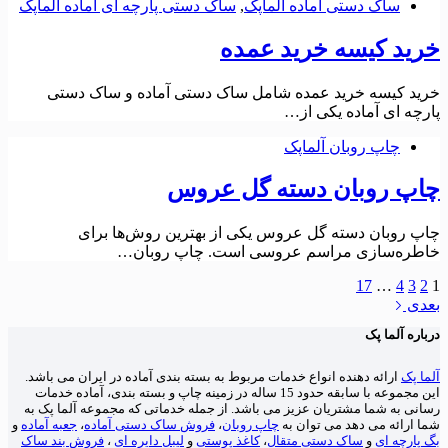
ساک دستی آماده آلماپک
,
ساک دستی پارچه ای آماده آلماپک
خرید کیسه خرید عمده
خرید کیسه خرید عمده شامل ساک دستی آماده و ساک دستی
پارچه ای آماده یکی از…
چاپ روبان آلماپک
چاپ روبان دسته گل عروس
چاپ روبان دسته گل عروس یکی از بهترین روش‌ها برای
خاطره‌سازی مراسم عروسی است. چاپ روبان…
17
…
4
3
2
1
بعدی
درباره آلما پک
آلما پک
ارائه دهنده انواع خدمات مربوط به بسته بندی آماده در ایران می باشد.
این مجموعه با سابقه حدود 15 ساله در زمینه چاپ و بسته بندی، آماده خدمات
رسانی به شما مشتریان عزیز می باشد. از جمله خدماتی که مجموعه آلما پک به
شما ارائه می دهد می توان به
چاپ روبان
،
فروش ساک دستی آماده
،
جعبه آماده
و
بگ پارچه ای
و
ساک دستی متقال
،
کاغذ پوستی
و
لیبل دایره ای
،
فروش بند ساک