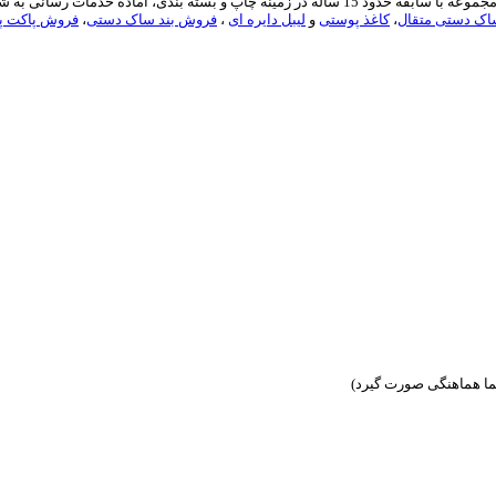
ارائه دهنده انواع خدمات مربوط به بسته بندی آماده در ایران می باشد. این مجموعه با سابقه حدود 5
ک دستی متقال
،
کاغذ پوستی
و
لیبل دایره ای
،
فروش بند ساک دستی
،
فروش پاکت پن