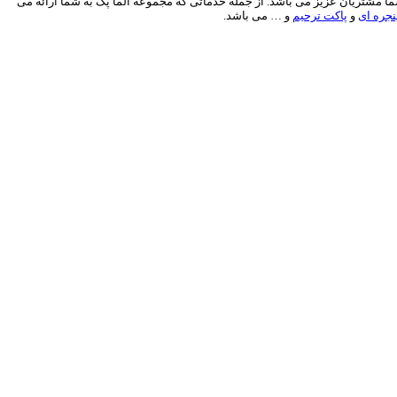
1 ساله در زمینه چاپ و بسته بندی، آماده خدمات رسانی به شما مشتریان عزیز می باشد. از جمله خدماتی که مجموعه آلما پک به شما ارائه می
جره ای
و
پاکت ترحیم
و … می باشد.