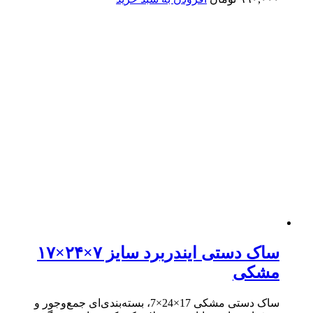
ساک دستی ایندربرد سایز ۷×۲۴×۱۷
مشکی
ساک دستی مشکی 17×24×7، بسته‌بندی‌ای جمع‌وجور و