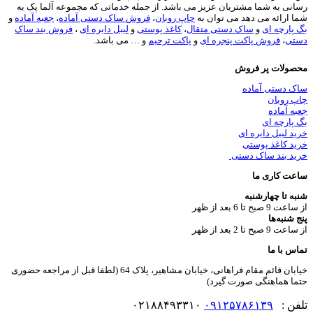
 به شما مشتریان عزیز می باشد. از جمله خدماتی که مجموعه آلما پک به
رائه می دهد می توان به
چاپ روبان
،
فروش ساک دستی آماده
،
جعبه آماده
و
رچه ای
و
ساک دستی متقال
،
کاغذ پوستی
و
لیبل دایره ای
،
فروش بند ساک
ی
،
فروش پاکت پنجره ای
و
پاکت ترحیم
و … می باشد.
لات پر فروش
دستی آماده
روبان
آماده
رچه ای
لیبل دایره ای
 کاغذ پوستی
 بند ساک دستی
 کاری ما
تا چهارشنبه
تا 6 بعد از ظهر
نبه‌ها
تا 2 بعد از ظهر
با ما
خیابان قائم مقام فراهانی، خیابان مشاهیر، پلاک 64 (لطفا قبل از مراجعه حضوری
 هماهنگی صورت گیرد)
ن :
۰۹۱۲۵۷۸۶۱۳۹
۰۲۱۸۸۴۹۳۳۱۰