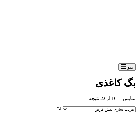
 کاغذی
ز 22 نتیجه