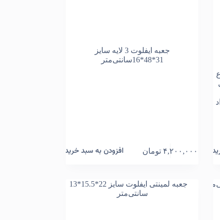
جعبه ایفلوت 3 لایه سایز
31*48*16سانتی‌متر
رتفاع
د
ید
افزودن به سبد خرید
۴,۲۰۰,۰۰۰
تومان