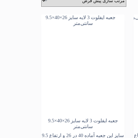
جعبه ایفلوت 3 لایه سایز 26×40×9.5
سانتی‌متر
و ارتفاع
سایز این جعبه آماده 40 در 26 و ارتفاع 9.5