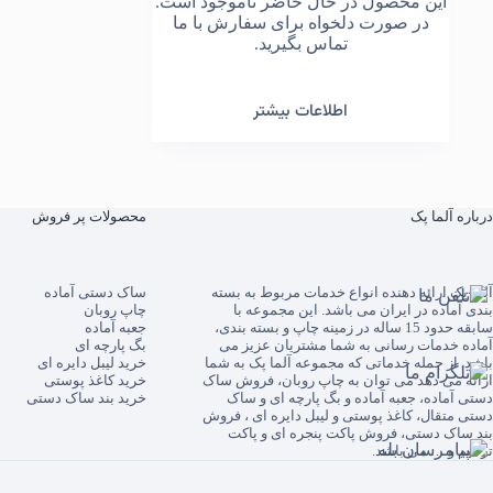
این محصول در حال حاضر ناموجود است.
در صورت دلخواه برای سفارش با ما
تماس بگیرید.
اطلاعات بیشتر
درباره آلما پک
محصولات پر فروش
آلما پک
ارائه دهنده انواع خدمات مربوط به بسته
ساک دستی آماده
بندی آماده در ایران می باشد. این مجموعه با
چاپ روبان
سابقه حدود 15 ساله در زمینه چاپ و بسته بندی،
جعبه آماده
آماده خدمات رسانی به شما مشتریان عزیز می
بگ پارچه ای
باشد. از جمله خدماتی که مجموعه آلما پک به شما
خرید لیبل دایره ای
ارائه می دهد می توان به
چاپ روبان
،
فروش ساک
خرید کاغذ پوستی
دستی آماده
،
جعبه آماده
و
بگ پارچه ای
و
ساک
خرید بند ساک دستی
دستی متقال
،
کاغذ پوستی
و
لیبل دایره ای
،
فروش
بند ساک دستی
،
فروش پاکت پنجره ای
و
پاکت
ترحیم
و … می باشد.