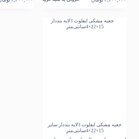
جعبه مشکی ایفلوت 3لایه بنددار سایز
15×22×4سانتی‌متر