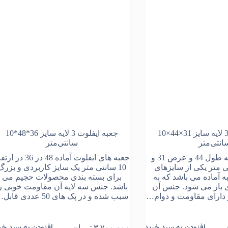
جعبه ایفلوت 3 لایه سایز 31×44×10
جعبه ایفلوت 3 لایه سایز 36*48*10
انتی‌متر
سانتی‌متر
ابعاد این جعبه به طول 44 و عرض 31 و
جعبه های ایفلوت آماده 48 در 36 د
10 سانتی متر یکی از سایزهای
10 سانتی متر یک سایز کاربردی و بزرگ
 آماده می باشد که به
برای بسته بندی محصولات حجیم می
باز می شود. جنس آن
باشد. جنس سه لایه آن مقاومت خوبی ر
و دارای مقاومت و دوام…
سبب شده و در پک های 50 عددی قابل…
افزودن به سبد خرید
افزودن به سبد خر
۳,۷۰۰,۰۰۰
تومان