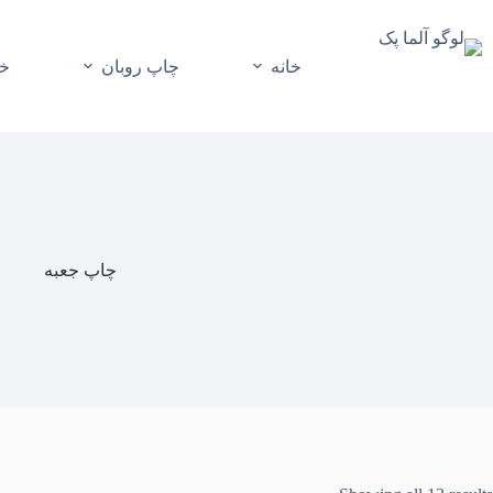
رش
ه
حتوا
خانه
چاپ روبان
خر
چاپ جعبه