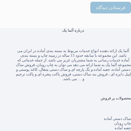
فرستادن دیدگاه
درباره آلما پک
آلما پک
ارائه دهنده انواع خدمات مربوط به بسته بندی آماده در ایران می
باشد. این مجموعه با سابقه حدود 15 ساله در زمینه چاپ و بسته بندی،
آماده خدمات رسانی به شما مشتریان عزیز می باشد. از جمله خدماتی که
مجموعه آلما پک به شما ارائه می دهد می توان به
چاپ روبان
،
فروش ساک
دستی آماده
،
جعبه آماده
و
بگ پارچه ای
و
ساک دستی متقال
،
کاغذ پوستی
و
لیبل دایره ای
،
فروش بند ساک دستی
،
فروش پاکت پنجره ای
و
پاکت ترحیم
و … می باشد.
محصولات پر فروش
ساک دستی آماده
چاپ روبان
جعبه آماده