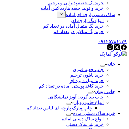
خرید پک جعبه پذیرایی و ترحیم
خرید و تولید جعبه هاردباکس آماده
ساک دستی پارچه ای آماده
انواع بگ پارچه ای
خرید بگ متقال آماده در تعداد کم
خرید بگ متالایز در تعداد کم
۰۹۱۲۵۷۸۶۱۳۹
خانه
چاپ جعبه فوری
خرید نایلون ترحیم
خرید لیبل دایره ای
خرید کاغذ پوستی آماده در تعداد کم
چاپ روبان
چاپ بند گردن آویز نمایشگاهی
انواع چاپ روبان
چاپ مارک پارچه ای لباس تعداد کم
خرید ساک دستی آماده
انواع ساک دستی آماده
خرید بند ساک دستی