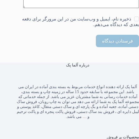
ذخیره نام، ایمیل و وب‌سایت من در این مرورگر برای دفعه
بعدی که دیدگاه می‌دهم.
فرستادن دیدگاه
درباره آلما پک
آلما پک
ارائه دهنده انواع خدمات مربوط به بسته بندی آماده در ایران می
باشد. این مجموعه با سابقه حدود 15 ساله در زمینه چاپ و بسته بندی،
آماده خدمات رسانی به شما مشتریان عزیز می باشد. از جمله خدماتی که
مجموعه آلما پک به شما ارائه می دهد می توان به
چاپ روبان
،
فروش ساک
دستی آماده
،
جعبه آماده
و
بگ پارچه ای
و
ساک دستی متقال
،
کاغذ پوستی
و
لیبل دایره ای
،
فروش بند ساک دستی
،
فروش پاکت پنجره ای
و
پاکت ترحیم
و … می باشد.
محصولات پر فروش