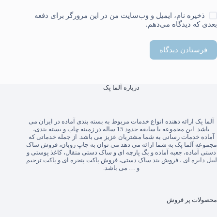
ذخیره نام، ایمیل و وب‌سایت من در این مرورگر برای دفعه
بعدی که دیدگاه می‌دهم.
فرستادن دیدگاه
درباره آلما پک
آلما پک
ارائه دهنده انواع خدمات مربوط به بسته بندی آماده در ایران می
باشد. این مجموعه با سابقه حدود 15 ساله در زمینه چاپ و بسته بندی،
آماده خدمات رسانی به شما مشتریان عزیز می باشد. از جمله خدماتی که
مجموعه آلما پک به شما ارائه می دهد می توان به
چاپ روبان
،
فروش ساک
دستی آماده
،
جعبه آماده
و
بگ پارچه ای
و
ساک دستی متقال
،
کاغذ پوستی
و
لیبل دایره ای
،
فروش بند ساک دستی
،
فروش پاکت پنجره ای
و
پاکت ترحیم
و … می باشد.
محصولات پر فروش