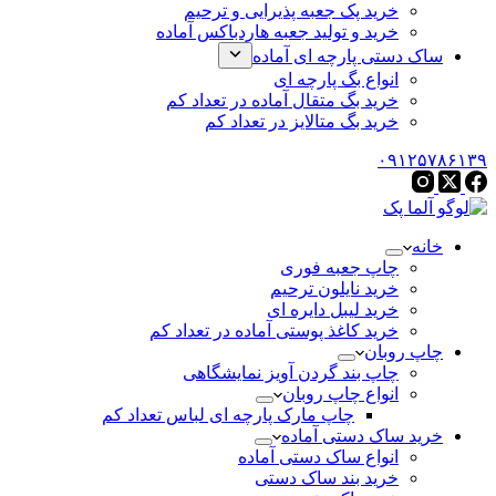
خرید پک جعبه پذیرایی و ترحیم
خرید و تولید جعبه هاردباکس آماده
ساک دستی پارچه ای آماده
انواع بگ پارچه ای
خرید بگ متقال آماده در تعداد کم
خرید بگ متالایز در تعداد کم
۰۹۱۲۵۷۸۶۱۳۹
خانه
چاپ جعبه فوری
خرید نایلون ترحیم
خرید لیبل دایره ای
خرید کاغذ پوستی آماده در تعداد کم
چاپ روبان
چاپ بند گردن آویز نمایشگاهی
انواع چاپ روبان
چاپ مارک پارچه ای لباس تعداد کم
خرید ساک دستی آماده
انواع ساک دستی آماده
خرید بند ساک دستی