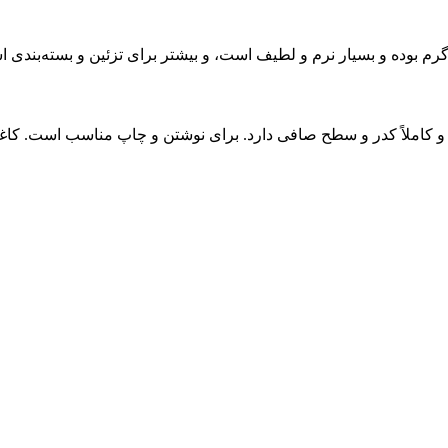
 آن از 60 تا 120 گرم است. ظاهر مات و کاملاً کدر و سطح صافی دارد. برای نوشتن و چاپ