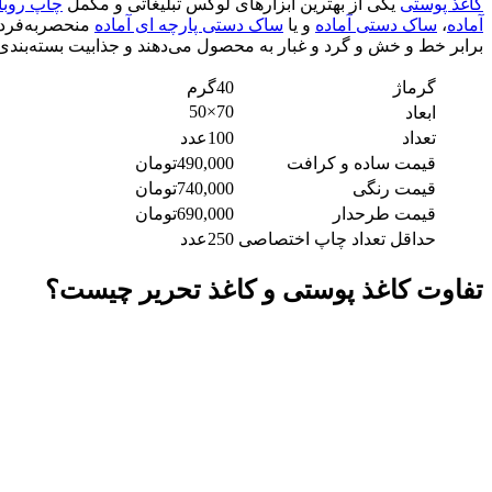
کاغذ پوستی
یکی از بهترین ابزارهای لوکس تبلیغاتی و مکمل
چاپ روبا
آماده
،
ساک دستی آماده
و یا
ساک دستی پارچه ای آماده
برابر خط و خش و گرد و غبار به محصول می‌دهند و جذابیت بسته‌بندی را
گرماژ
40گرم
70×50
ابعاد
تعداد
100عدد
قیمت ساده و کرافت
490,000تومان
قیمت رنگی
740,000تومان
قیمت طرحدار
690,000تومان
حداقل تعداد چاپ اختصاصی
250عدد
تفاوت‌ کاغذ پوستی و کاغذ تحریر چیست؟