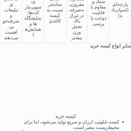
سبک و
ی،
پارچه‌ای
مقرون‌ب
ساده‌تر
ی
مقاوم با
سوپرمار
(اسپان‌بان
ه‌صرفه
نسبت به
تبلیغات
قابلیت
کت‌ها،
د)
در تیراژ
کیسه
و
دوخت یا
نمایشگاه‌
بالا،
کاغذی
صرفه‌جو
پرسی
ها و
تحمل
یی
همایش‌ه
وزن
اهمیت
ا
بیشتر
می‌دهند
سایر انواع کیسه خرید
کیسه خرید
کیسه نایلونی: ارزان و سریع تولید می‌شود، اما برای
محیط‌زیست مضر است.