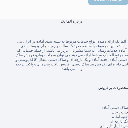
درباره آلما پک
آلما پک
ارائه دهنده انواع خدمات مربوط به بسته بندی آماده در ایران می
باشد. این مجموعه با سابقه حدود 15 ساله در زمینه چاپ و بسته بندی،
آماده خدمات رسانی به شما مشتریان عزیز می باشد. از جمله خدماتی که
مجموعه آلما پک به شما ارائه می دهد می توان به
چاپ روبان
،
فروش ساک
دستی آماده
،
جعبه آماده
و
بگ پارچه ای
و
ساک دستی متقال
،
کاغذ پوستی
و
لیبل دایره ای
،
فروش بند ساک دستی
،
فروش پاکت پنجره ای
و
پاکت ترحیم
و … می باشد.
محصولات پر فروش
ساک دستی آماده
چاپ روبان
جعبه آماده
بگ پارچه ای
خرید لیبل دایره ای