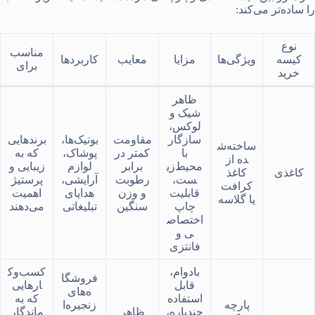
را ساده‌تر می‌کند:
نوع
مناسب
کیسه
ویژگی‌ها
مزایا
معایب
کاربردها
برای
خرید
ظاهر
شیک و
لوکس،
سازگار
مقاومت
بوتیک‌ها،
برندهایی
ساخته‌ش
با
کمتر در
پوشاک،
که به
ده از
محیط‌زی
برابر
لوازم
زیبایی و
کاغذی
کاغذ
ست،
رطوبت
آرایشی،
پرستیژ
کرافت
قابلیت
و وزن
هدایای
اهمیت
یا گلاسه
چاپ
سنگین
تبلیغاتی
می‌دهند
اختصاص
ی و
فانتزی
بادوام،
کسب‌وک
فروشگا
قابل
ارهایی
ه‌های
استفاده
که به
پارچه
زنجیره‌ا
چندباره،
ظاهر
ماندگار