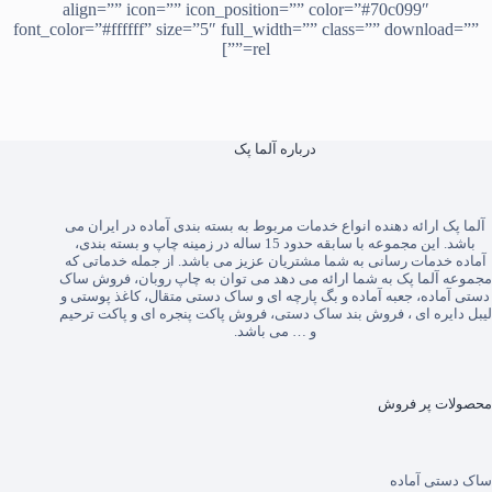
align=”” icon=”” icon_position=”” color=”#70c099″
font_color=”#ffffff” size=”5″ full_width=”” class=”” download=””
rel=””]
درباره آلما پک
آلما پک
ارائه دهنده انواع خدمات مربوط به بسته بندی آماده در ایران می
باشد. این مجموعه با سابقه حدود 15 ساله در زمینه چاپ و بسته بندی،
آماده خدمات رسانی به شما مشتریان عزیز می باشد. از جمله خدماتی که
مجموعه آلما پک به شما ارائه می دهد می توان به
چاپ روبان
،
فروش ساک
دستی آماده
،
جعبه آماده
و
بگ پارچه ای
و
ساک دستی متقال
،
کاغذ پوستی
و
لیبل دایره ای
،
فروش بند ساک دستی
،
فروش پاکت پنجره ای
و
پاکت ترحیم
و … می باشد.
محصولات پر فروش
ساک دستی آماده