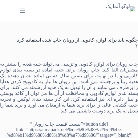
رش
ه
حتوا
چگونه باید برای لوازم کادویی از روبان چاپ شده استفاده کرد
؟
اپ روبان برای لوازم کادویی و تزیینی
می تواند جنبه هدیه را بیشتر به
شتریان القا کند.
چاپ روبان
برای
جعبه آماده
در بسته بندی لوازم
کادویی و یا در نهایت برای بستن
ساک دستی آماده
نشان دهنده یک
هدیه زیبا و برجسته می باشد. این روبان ها نیاز به کادوپیچ کردن هدایا
را برطرف می نمایند و آن را تبدیل به یک هدیه ارزشمند می کنند. برای
سته بندی لوازم کادویی و محافظت از آن ها می توان از
کاغذ پوستی
لیبل دایره ای
نیز استفاده کرد. این کار بسته بندی لوکس و تجربه
جعبه گشایی عالی را برای برند شما به ارمغان می آورد و برند شما را
تبدیل به یک برند دوست داشتنی می کند.
[button title=”لیست قیمت چاپ روبان”
link=”https://almapack.net/%da%86%d8%a7%d9%be-
%d8%b1%d9%88%d8%a8%d8%a7%d9%86/” target=”_blank”