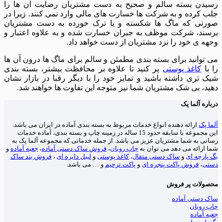
دن بسته سالم و صحیح به دست مشتریان رضایت آن ها را
کرده و به شرکت ها خسارت های مالی وارد نمی کنند. زیرا در
تی که ماگ ها شکسته و یا ترک خورده به دست مشتریان
د، شرکت موظف به جبران خسارت شده و به علاوه اعتبار و
 ی خود را نزد مشتریان از دست خواهد داد.
وانید برای بسته بندی مطمئن و سالم برای ماگ ها درون آن ها
ا
کاغذ پوستی
پر کنید تا علاوه بر محافظت بیشتر، بسته بندی
تری داشته باشید و تمایز خود را با دیگر رقبا در بازار نشان
، بی شک مشتریان شما نیز متوجه این تفاوت ها خواهند شد.
ه آلما پک
پک
ارائه دهنده انواع خدمات مربوط به بسته بندی آماده در ایران می باشد.
این مجموعه با سابقه حدود 15 ساله در زمینه چاپ و بسته بندی، آماده خدمات
 به شما مشتریان عزیز می باشد. از جمله خدماتی که مجموعه آلما پک به
رائه می دهد می توان به
چاپ روبان
،
فروش ساک دستی آماده
،
جعبه آماده
و
رچه ای
و
ساک دستی متقال
،
کاغذ پوستی
و
لیبل دایره ای
،
فروش بند ساک
ی
،
فروش پاکت پنجره ای
و
پاکت ترحیم
و … می باشد.
لات پر فروش
دستی آماده
روبان
آماده