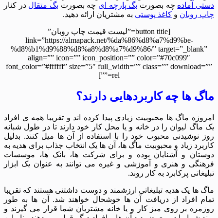
 آماده
چه بصورت
بگ پارچه ای
چه بصورت
بگ متقال
در کنار
روبان
و
کاغذ پوستی
به مشتریان ارائه دهید.
[button title=”لیست قیمت چاپ روبان”
link=”https://almapack.net/%da%86%d8%a7%d9%be-
%d8%b1%d9%88%d8%a8%d8%a7%d9%86/” target=”_blan
align=”” icon=”” icon_position=”” color=”#70c099″
font_color=”#ffffff” size=”5″ full_width=”” class=”” downloa
rel=””]
 ها چه کاربردهایی دارند؟
زه ماگ ها محبوبیت زیادی پیدا کرده اند و تقریبا همه ی افراد
اگ لیوان را در خانه و یا محل کار خود دارند تا در طول شبانه
نوشیدنی محبوب خود را با استفاده از آن ها میل کنند. بدلیل
رد زیاد و محبوبیت ماگ ها، آن ها یک انتخاب جذاب برای هدیه به
تان و آشنایان بوده و برای شرکت ها، بانک ها، موسسات
گی و هنری و آموزشی و غیره می توانند به عنوان یک ابزار
غاتی پرکابرد به کار روند.
ها یک هدیه تبلیغاتی ارزشمند و دوست داشتنی هستند که تقریبا
 افراد از دریافت آن ها خوشحال خواهند شد. آن ها به طور
ره بر روی میز کار و یا خانه مشتریان شما قرار می گیرند و
 شما را در معرض دید آن ها و افراد دیگر قرار می دهند. بنابراین