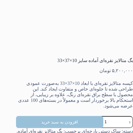
بگ متالایز نقره‌ای آماده سایز 10×37×33
۵,۲۰۰,۰۰۰
تومان
کیسه متالایز نقره‌ای با ابعاد 10×37×33 به‌صورت عمودی
طراحی شده تا جلوه‌ای خاص و متفاوت ایجاد کند. این
محصول با سطح براق نقره‌ای رنگ، علاوه بر زیبایی، از
استحکام بالا برخوردار است و معمولاً در بسته‌های 100 عددی
عرضه می‌شود.
گ
افزودن به سبد خرید
تالایز
قره‌ای
دسته:
ساک دستی پارچه‌ای
برچسب:
بگ متالایز نقره‌ای آماده
,