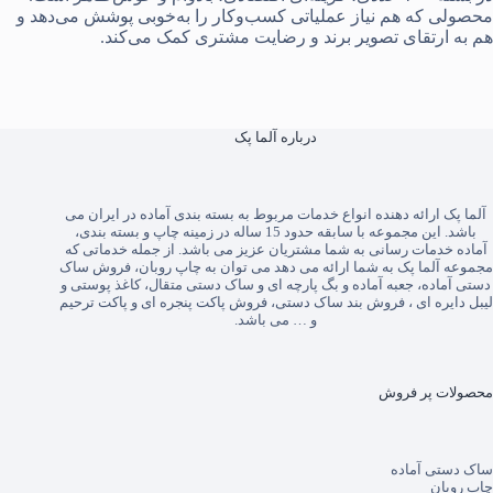
محصولی که هم نیاز عملیاتی کسب‌وکار را به‌خوبی پوشش می‌دهد و
هم به ارتقای تصویر برند و رضایت مشتری کمک می‌کند.
درباره آلما پک
آلما پک
ارائه دهنده انواع خدمات مربوط به بسته بندی آماده در ایران می
باشد. این مجموعه با سابقه حدود 15 ساله در زمینه چاپ و بسته بندی،
آماده خدمات رسانی به شما مشتریان عزیز می باشد. از جمله خدماتی که
مجموعه آلما پک به شما ارائه می دهد می توان به
چاپ روبان
،
فروش ساک
دستی آماده
،
جعبه آماده
و
بگ پارچه ای
و
ساک دستی متقال
،
کاغذ پوستی
و
لیبل دایره ای
،
فروش بند ساک دستی
،
فروش پاکت پنجره ای
و
پاکت ترحیم
و … می باشد.
محصولات پر فروش
ساک دستی آماده
چاپ روبان