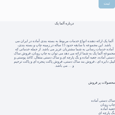
ثبت
درباره آلما پک
آلما پک
ارائه دهنده انواع خدمات مربوط به بسته بندی آماده در ایران می
باشد. این مجموعه با سابقه حدود 15 ساله در زمینه چاپ و بسته بندی،
آماده خدمات رسانی به شما مشتریان عزیز می باشد. از جمله خدماتی که
مجموعه آلما پک به شما ارائه می دهد می توان به
چاپ روبان
،
فروش ساک
دستی آماده
،
جعبه آماده
و
بگ پارچه ای
و
ساک دستی متقال
،
کاغذ پوستی
و
لیبل دایره ای
،
فروش بند ساک دستی
،
فروش پاکت پنجره ای
و
پاکت ترحیم
و … می باشد.
محصولات پر فروش
ساک دستی آماده
چاپ روبان
جعبه آماده
بگ پارچه ای