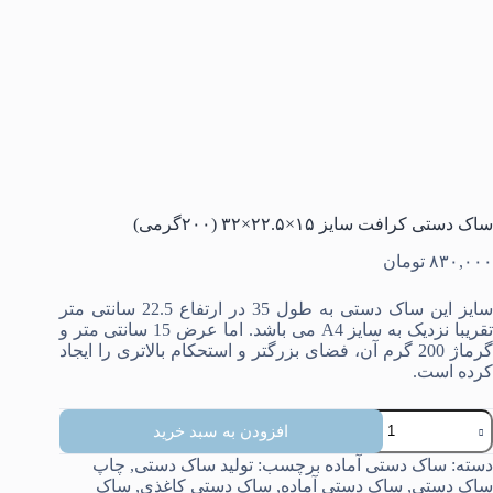
ساک دستی کرافت سایز ۱۵×۲۲.۵×۳۲ (۲۰۰گرمی)
۸۳۰,۰۰۰
تومان
سایز این ساک دستی به طول 35 در ارتفاع 22.5 سانتی متر
تقریبا نزدیک به سایز A4 می باشد. اما عرض 15 سانتی متر و
گرماژ 200 گرم آن، فضای بزرگتر و استحکام بالاتری را ایجاد
کرده است.
اک
افزودن به سبد خرید
ستی
رافت
دسته:
ساک دستی آماده
برچسب:
تولید ساک دستی
,
چاپ
ایز
ساک دستی
,
ساک دستی آماده
,
ساک دستی کاغذی
,
ساک