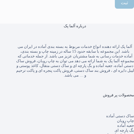
ثبت
درباره آلما پک
آلما پک
ارائه دهنده انواع خدمات مربوط به بسته بندی آماده در ایران می
باشد. این مجموعه با سابقه حدود 15 ساله در زمینه چاپ و بسته بندی،
آماده خدمات رسانی به شما مشتریان عزیز می باشد. از جمله خدماتی که
مجموعه آلما پک به شما ارائه می دهد می توان به
چاپ روبان
،
فروش ساک
دستی آماده
،
جعبه آماده
و
بگ پارچه ای
و
ساک دستی متقال
،
کاغذ پوستی
و
لیبل دایره ای
،
فروش بند ساک دستی
،
فروش پاکت پنجره ای
و
پاکت ترحیم
و … می باشد.
محصولات پر فروش
ساک دستی آماده
چاپ روبان
جعبه آماده
بگ پارچه ای