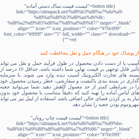
[button title=”لیست قیمت ساک دستی آماده”
link=”https://almapack.net/%d8%b3%d8%a7%da%a9-
%d8%af%d8%b3%d8%aa%db%8c-
%d8%a2%d9%85%d8%a7%d8%af%d9%87/” target=”_blank”
align=”” icon=”” icon_position=”” color=”#70c099″
font_color=”#ffffff” size=”5″ full_width=”” class=”” download=””
rel=””]
از پوشاک خود در هنگام حمل و نقل محافظت کنید
آسیب یا از دست دادن محصول در طول فرآیند حمل و نقل می تواند
تأثیر قابل توجهی بر قیمت نهایی شما داشته باشد. حداقل 10 درصد از
بسته های تجارت الکترونیک آسیب دیده وارد می شوند. با سرمایه
گذاری در بسته بندی باکیفیت و سفارشی، خطر رسیدن محصول خود
را در شرایطی کمتر از حد معمول کاهش دهید. شما می‌توانید جعبه
‌های لباس آماده را تهیه کنید که دقیقاً متناسب با محصول خود بدون
نیاز به پر کردن فضای خالی اضافی باشد. استفاده از لیبل نیز می تواند
مهروموم بودن جعبه را نشان دهد.
[button title=”لیست قیمت چاپ روبان”
link=”https://almapack.net/%da%86%d8%a7%d9%be-
%d8%b1%d9%88%d8%a8%d8%a7%d9%86/” target=”_blank”
align=”” icon=”” icon_position=”” color=”#70c099″