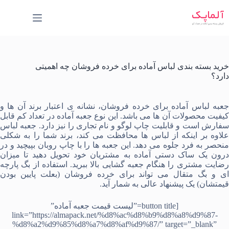
رش
ه
حتوا
خرید بسته بندی لباس آماده برای خرده فروشان چه اهمیتی
دارد؟
عبه لباس آماده برای خرده فروشان
، نشانه ی اعتبار برند آن ها و
یفیت محصولات آن ها می باشد. این نوع
جعبه آماده
در تعداد کم قابل
سفارش است و قابلیت چاپ لوگو و نام تجاری را نیز دارد. جعبه لباس
علاوه بر اینکه از لباس ها محافظت می کند، برند شما را به شکلی
نحصر به فرد جلوه می دهد. این جعبه ها را با
چاپ روبان
بپیچید و در
رون یک
ساک دستی آماده
به مشتریان خود تحویل دهید تا میزان
ضایت مشتری را هنگام جعبه گشایی بالا ببرید. استفاده از
بگ پارچه
ی
و
بگ متقال
می تواند برای خرده فروشان (بعلت پایین بودن
قیمتشان) یک پیشنهاد عالی به شمار آید.
[button title=”لیست قیمت جعبه آماده”
link=”https://almapack.net/%d8%ac%d8%b9%d8%a8%d9%87-
%d8%a2%d9%85%d8%a7%d8%af%d9%87/” target=”_blank”