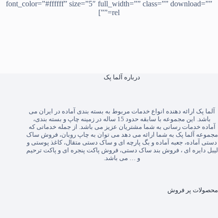
font_color=”#ffffff” size=”5″ full_width=”” class=”” download=””
rel=””]
درباره آلما پک
آلما پک
ارائه دهنده انواع خدمات مربوط به بسته بندی آماده در ایران می
باشد. این مجموعه با سابقه حدود 15 ساله در زمینه چاپ و بسته بندی،
آماده خدمات رسانی به شما مشتریان عزیز می باشد. از جمله خدماتی که
مجموعه آلما پک به شما ارائه می دهد می توان به
چاپ روبان
،
فروش ساک
دستی آماده
،
جعبه آماده
و
بگ پارچه ای
و
ساک دستی متقال
،
کاغذ پوستی
و
لیبل دایره ای
،
فروش بند ساک دستی
،
فروش پاکت پنجره ای
و
پاکت ترحیم
و … می باشد.
محصولات پر فروش