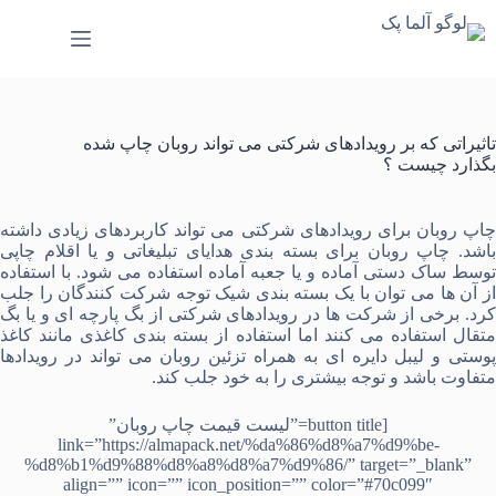
رش
ه
حتوا
تاثیراتی که بر رویدادهای شرکتی می تواند روبان چاپ شده
بگذارد چیست ؟
اپ روبان برای رویدادهای شرکتی
می تواند کاربردهای زیادی داشته
اشد.
چاپ روبان
برای بسته بندی هدایای تبلیغاتی و یا اقلام چاپی
توسط
ساک دستی آماده
و یا
جعبه آماده
استفاده می شود. با استفاده
از آن ها می توان با یک بسته بندی شیک توجه شرکت کنندگان را جلب
رد. برخی از شرکت ها در رویدادهای شرکتی از
بگ پارچه ای
و یا
بگ
متقال
استفاده می کنند اما استفاده از بسته بندی کاغذی مانند
کاغذ
وستی
و
لیبل دایره ای
به همراه تزئین روبان می تواند در رویدادها
متفاوت باشد و توجه بیشتری را به خود جلب کند.
[button title=”لیست قیمت چاپ روبان”
link=”https://almapack.net/%da%86%d8%a7%d9%be-
%d8%b1%d9%88%d8%a8%d8%a7%d9%86/” target=”_blank”
align=”” icon=”” icon_position=”” color=”#70c099″