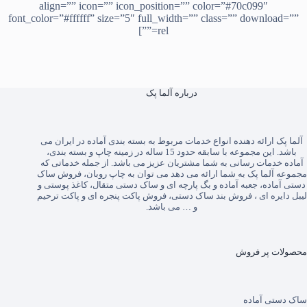
align=”” icon=”” icon_position=”” color=”#70c099″
font_color=”#ffffff” size=”5″ full_width=”” class=”” download=””
rel=””]
درباره آلما پک
آلما پک
ارائه دهنده انواع خدمات مربوط به بسته بندی آماده در ایران می
باشد. این مجموعه با سابقه حدود 15 ساله در زمینه چاپ و بسته بندی،
آماده خدمات رسانی به شما مشتریان عزیز می باشد. از جمله خدماتی که
مجموعه آلما پک به شما ارائه می دهد می توان به
چاپ روبان
،
فروش ساک
دستی آماده
،
جعبه آماده
و
بگ پارچه ای
و
ساک دستی متقال
،
کاغذ پوستی
و
لیبل دایره ای
،
فروش بند ساک دستی
،
فروش پاکت پنجره ای
و
پاکت ترحیم
و … می باشد.
محصولات پر فروش
ساک دستی آماده