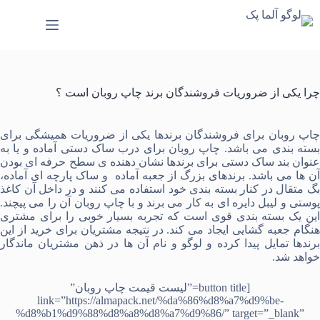
رش
ه
حتوا
چرا یکی از ضروریات فروشندگان برند چاپ روبان است ؟
اپ روبان برای فروشندگان برندها
یکی از ضروریات همیشگی برای
سته بندی می باشد.
چاپ روبان
برای درب
ساک دستی آماده
و یا به
نوان
بند ساک دستی
برای برندها نشان دهنده ی سطح حرفه ای بودن
ن ها می باشد. برندهای بزرگ از
جعبه آماده
و
ساک پارچه ای آماده
،
گ متقال
در کنار بسته بندی خود استفاده می کنند و در داخل آن
کاغذ
پوستی
و
لیبل دایره ای
به کار می برند و با چاپ روبان آن را می پیچند.
این یک بسته بندی قوی است که تجربه بسیار خوبی را برای مشتری
هنگام جعبه گشایی ایجاد می کند. در نتیجه مشتریان برای خرید از این
برندها تمایل پیدا کرده و لوگو و نام آن ها در ذهن مشتریان ماندگار
خواهد شد.
[button title=”لیست قیمت چاپ روبان”
link=”https://almapack.net/%da%86%d8%a7%d9%be-
%d8%b1%d9%88%d8%a8%d8%a7%d9%86/” target=”_blank”