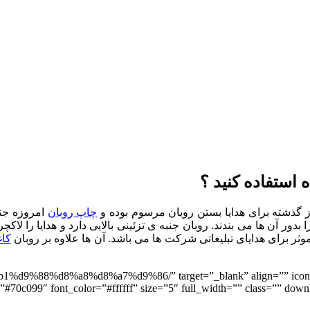
 استفاده کنید ؟
ز گذشته برای هدایا بستن روبان مرسوم بوده و
چاپ روبان
امروزه جنب
 بدور آن ها می بندند. روبان جنبه ی تزئینی بالایی دارد و هدایا را ل
موثر برای هدایای تبلیغاتی شرکت ها می باشد. آن ها علاوه بر روبان
کاغ
ت چاپ روبان” a8%d8%a7%d9%86/” target=”_blank” align=”” icon=”” icon_position
”#70c099″ font_color=”#ffffff” size=”5″ full_width=”” class=”” download