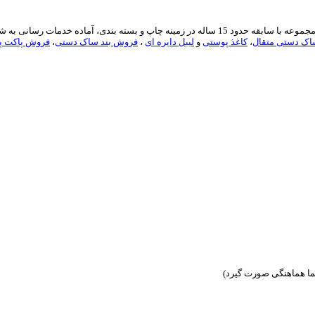
ارائه دهنده انواع خدمات مربوط به بسته بندی آماده در ایران می باشد. این مجموعه با سابقه حدود 5
ک دستی متقال
،
کاغذ پوستی
و
لیبل دایره ای
،
فروش بند ساک دستی
،
فروش پاکت پن