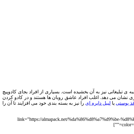
ه ی تبلیغاتی نیز به آن بخشیده است. بسیاری از افراد بجای کادوپیچ
اکچری نشان می دهد. اغلب افراد عاشق روبان ها هستند و در کادو کردن
ذ پوستی
یا
لیبل دایره ای
را نیز به بسته بندی خود می افزایند تا آن را
link=”https://almapack.net/%da%86%d8%a7%d9%be-%d8%b1%d9%88%d8%=””
color=