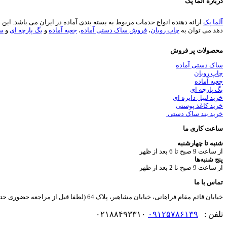
درباره آلما پک
آلما پک
دهد می توان به
چاپ روبان
،
فروش ساک دستی آماده
،
جعبه آماده
و
بگ پارچه ای
و
سا
محصولات پر فروش
ساک دستی آماده
چاپ روبان
جعبه آماده
بگ پارچه ای
خرید لیبل دایره ای
خرید کاغذ پوستی
خرید بند ساک دستی
ساعت کاری ما
شنبه تا چهارشنبه
از ساعت 9 صبح تا 6 بعد از ظهر
پنج شنبه‌ها
از ساعت 9 صبح تا 2 بعد از ظهر
تماس با ما
خیابان قائم مقام فراهانی، خیابان مشاهیر، پلاک 64 (لطفا قبل از مراجعه حضوری حتما هماهنگی صورت گیرد)
تلفن :
۰۹۱۲۵۷۸۶۱۳۹
۰۲۱۸۸۴۹۳۳۱۰